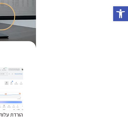
פתח סרגל נגישות
הגדלת החזר ההשקעה ב 110% תוך 6
חודשים - חברת אופנה