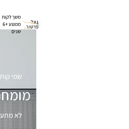
משך לקוח
גוגל
ממוצע +6
פרטנר
שנים
שמי קותי
מומח
לא מתעס