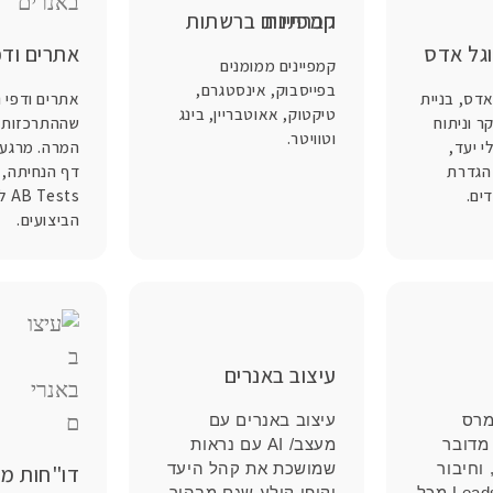
קמפיינים ברשתות חברתיות
וגל אדס
אתרים ודפ
קמפיינים ממומנים
בפייסבוק, אינסטגרם,
אדס, בניית
אתרים ודפי 
טיקטוק, אאוטבריין, בינג
 וניתוח
שההתרכזות ב
וטוויטר.
י יעד,
המרה. מרגע
 הגדרת
דף הנחיתה, 
דים.
sts
הביצועים.
עיצוב באנרים
מרס
עיצוב באנרים עם
מדובר
מעצב/ AI עם נראות
 וחיבור
שמושכת את קהל היעד
דו"חות מ
משפכים של Leads מכל
וקופי קולע שגם מבהיר