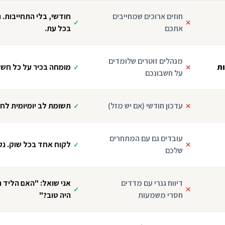
חוזים ארוכים שמחייבים
חודשי, בלי התחייבות. 
✓
✕
אתכם
בכל עת.
מנהלים זוטרים שלומדים
ות
מומחה בכיר על כל חשב
✓
✕
על חשבונכם
עדכון חודשי (אם יש מזל)
תשומת לב יומיומית לחש
✓
✕
עובדים גם עם המתחרים
לקוח אחד בכל שוק. נק
✓
✕
שלכם
דיווח גנרי עם מדדים
אני שואל: "האם הליד 
✓
✕
חסרי משמעות
היה טוב?"